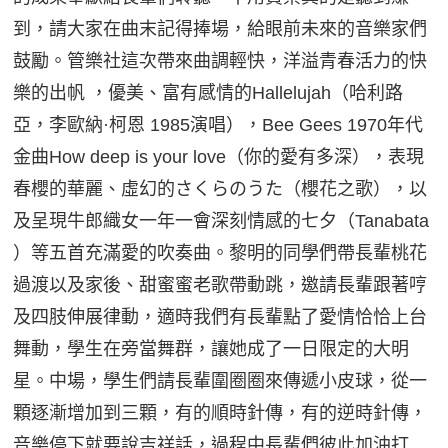
到，請大家在曲末記得捧場，給眼前未來的音樂家們
鼓勵。管樂社這次帶來曲調輕快，洋溢青春活力的快
樂的出帆 ，優美、富有感情的Hallelujah（哈利路
亞，李歐納·柯恩 1985演唱），Bee Gees 1970年代
金曲How deep is your love（你的愛有多深），表現
春櫻的華麗、虛幻的さくらのうた（櫻花之歌），以
及呈現牛郎織女一年一會深刻情感的七夕（Tanabata
）等五首充滿愛的吹奏曲。黎明的同學們帶長輩桃花
過渡以及家後、甜蜜蜜老歌帶動跳，邀請長輩跟著哼
及四肢伸展律動，適時我們有長輩點了愛情恰恰上台
舞動，學生在旁當舞群，讓她成了一日限定的大明
星。中場，學生們請長輩圍圈圈來傳遞小皮球，從一
顆逐漸增加到三顆，有的順時針傳，有的逆時針傳，
音樂停下就要說吉祥話，過程中長輩們彼此加油打